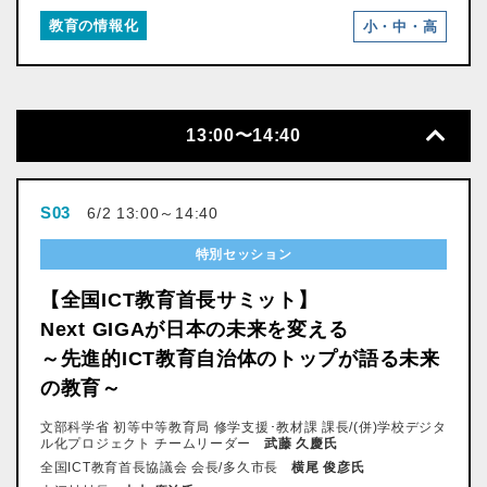
教育の情報化
小・中・高
13:00〜14:40
S03
6/2 13:00～14:40
特別セッション
【全国ICT教育首長サミット】
Next GIGAが日本の未来を変える
～先進的ICT教育自治体のトップが語る未来
の教育～
文部科学省 初等中等教育局 修学支援･教材課 課長/(併)学校デジタ
ル化プロジェクト チームリーダー
武藤 久慶氏
全国ICT教育首長協議会 会長/多久市長
横尾 俊彦氏