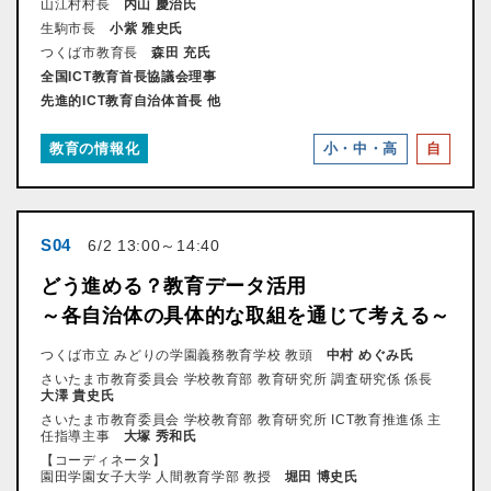
山江村村長
内山 慶治氏
生駒市長
小紫 雅史氏
つくば市教育長
森田 充氏
全国ICT教育首長協議会理事
先進的ICT教育自治体首長 他
教育の情報化
小・中・高
自
S04
6/2 13:00～14:40
どう進める？教育データ活用
～各自治体の具体的な取組を通じて考える～
つくば市立 みどりの学園義務教育学校 教頭
中村 めぐみ氏
さいたま市教育委員会 学校教育部 教育研究所 調査研究係 係長
大澤 貴史氏
さいたま市教育委員会 学校教育部 教育研究所 ICT教育推進係 主
任指導主事
大塚 秀和氏
【コーディネータ】
園田学園女子大学 人間教育学部 教授
堀田 博史氏