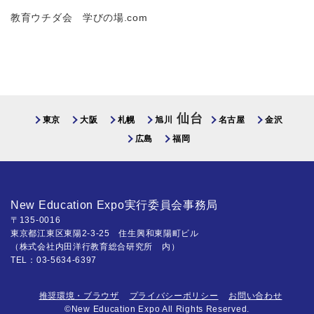
教育ウチダ会 学びの場.com
仙台
東京
大阪
札幌
旭川
名古屋
金沢
広島
福岡
New Education Expo実行委員会事務局
〒135-0016
東京都江東区東陽2-3-25 住生興和東陽町ビル
（株式会社内田洋行教育総合研究所 内）
TEL：03-5634-6397
推奨環境・ブラウザ
プライバシーポリシー
お問い合わせ
©New Education Expo All Rights Reserved.