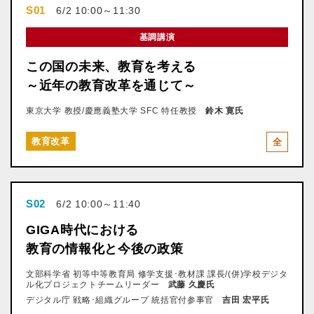
S01
6/2 10:00～11:30
基調講演
この国の未来、教育を考える
～近年の教育改革を通じて～
東京大学 教授/慶應義塾大学 SFC 特任教授
鈴木 寛氏
教育改革
全
S02
6/2 10:00～11:40
GIGA時代における
教育の情報化と今後の政策
文部科学省 初等中等教育局 修学支援･教材課 課長/(併)学校デジタ
ル化プロジェクトチームリーダー
武藤 久慶氏
デジタル庁 戦略･組織グループ 統括官付参事官
吉田 宏平氏