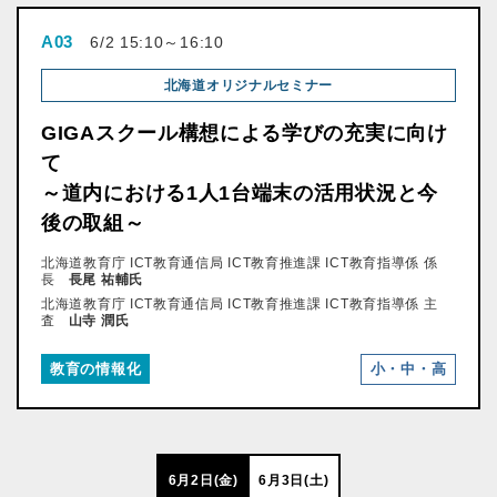
A03
6/2 15:10～16:10
北海道オリジナルセミナー
GIGAスクール構想による学びの充実に向け
て
～道内における1人1台端末の活用状況と今
後の取組～
北海道教育庁 ICT教育通信局 ICT教育推進課 ICT教育指導係 係
長
長尾 祐輔氏
北海道教育庁 ICT教育通信局 ICT教育推進課 ICT教育指導係 主
査
山寺 潤氏
教育の情報化
小・中・高
6月2日(金)
6月3日(土)