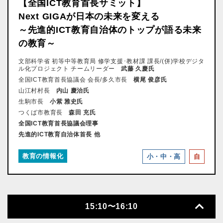
【全国ICT教育首長サミット】
Next GIGAが日本の未来を変える
～先進的ICT教育自治体のトップが語る未来
の教育～
文部科学省 初等中等教育局 修学支援･教材課 課長/(併)学校デジタ
ル化プロジェクト チームリーダー
武藤 久慶氏
全国ICT教育首長協議会 会長/多久市長
横尾 俊彦氏
山江村村長
内山 慶治氏
生駒市長
小紫 雅史氏
つくば市教育長
森田 充氏
全国ICT教育首長協議会理事
先進的ICT教育自治体首長 他
教育の情報化
小・中・高
自
15:10〜16:10