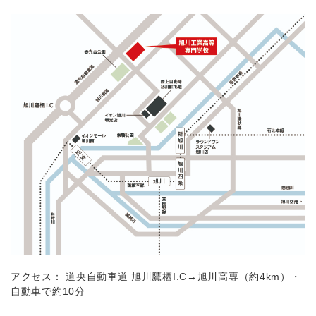
アクセス： 道央自動車道 旭川鷹栖I.C→旭川高専（約4km）・
自動車で約10分