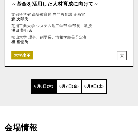
～基金を活用した人材育成に向けて～
文部科学省 高等教育局 専門教育課 企画官
森 次郎氏
芝浦工業大学 システム理工学部 学部長、教授
澤田 英行氏
松山大学 理事、副学長、情報学部長予定者
檀 裕也氏
大学改革
大
6月6日(木)
6月7日(金)
6月8日(土)
会場情報