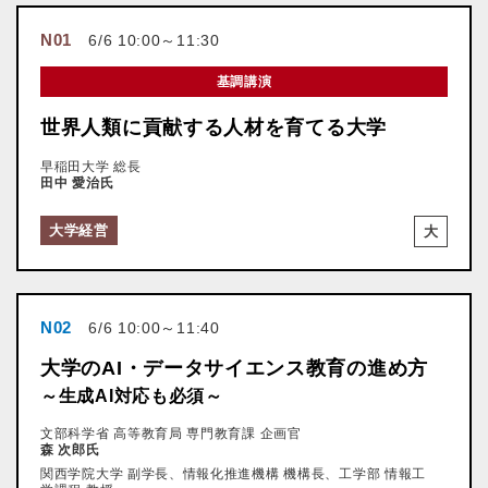
N01
6/6 10:00～11:30
基調講演
世界人類に貢献する人材を育てる大学
早稲田大学 総長
田中 愛治氏
大学経営
大
N02
6/6 10:00～11:40
大学のAI・データサイエンス教育の進め方
～生成AI対応も必須～
文部科学省 高等教育局 専門教育課 企画官
森 次郎氏
関西学院大学 副学長、情報化推進機構 機構長、工学部 情報工