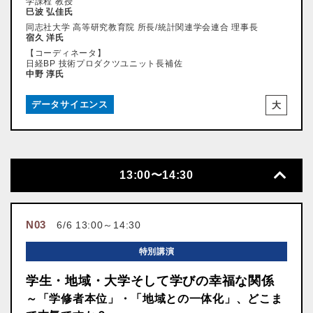
学課程 教授
巳波 弘佳氏
同志社大学 高等研究教育院 所長/統計関連学会連合 理事長
宿久 洋氏
【コーディネータ】
日経BP 技術プロダクツユニット長補佐
中野 淳氏
データサイエンス
大
13:00〜14:30
N03
6/6 13:00～14:30
特別講演
学生・地域・大学そして学びの幸福な関係
～「学修者本位」・「地域との一体化」、どこま