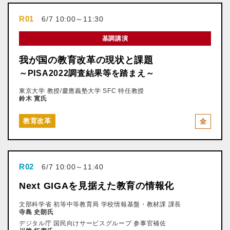
R01
6/7 10:00～11:30
基調講演
我が国の教育改革の現状と課題
～PISA2022調査結果等を踏まえ～
東京大学 教授/慶應義塾大学 SFC 特任教授
鈴木 寛氏
教育改革
全
R02
6/7 10:00～11:40
Next GIGAを見据えた教育の情報化
文部科学省 初等中等教育局 学校情報基盤・教材課 課長
寺島 史朗氏
デジタル庁 国民向けサービスグループ 参事官補佐