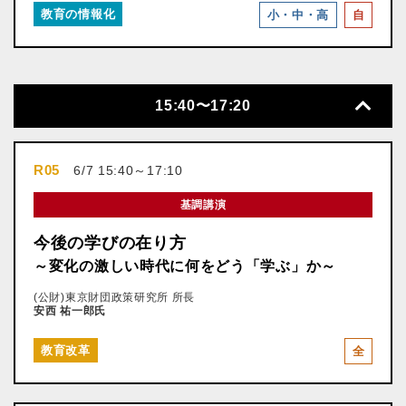
教育の情報化
小・中・高
自
15:40〜17:20
R05
6/7 15:40～17:10
基調講演
今後の学びの在り方
～変化の激しい時代に何をどう「学ぶ」か～
(公財)東京財団政策研究所 所長
安西 祐一郎氏
教育改革
全