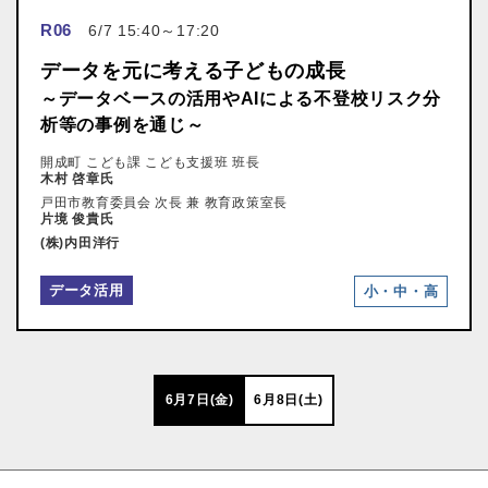
R06
6/7 15:40～17:20
データを元に考える子どもの成長
～データベースの活用やAIによる不登校リスク分
析等の事例を通じ～
開成町 こども課 こども支援班 班長
木村 啓章氏
戸田市教育委員会 次長 兼 教育政策室長
片境 俊貴氏
(株)内田洋行
データ活用
小・中・高
6月7日(金)
6月8日(土)