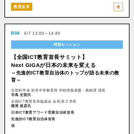
教育改革
全
R04
6/7 13:00～14:40
特別セッション
【全国ICT教育首長サミット】
Next GIGAが日本の未来を変える
～先進的ICT教育自治体のトップが語る未来の教
育～
文部科学省 初等中等教育局 学校情報基盤・教材課 課長
寺島 史朗氏
全国ICT教育首長協議会 会長/多久市長
横尾 俊彦氏
日本ICT教育アワード受賞自治体首長
先進的ICT教育自治体首長
他