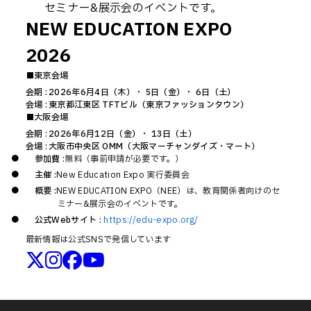
セミナー&展示会のイベントです。
NEW EDUCATION EXPO
2026
■東京会場
会期 :
2026年6月4日（木）
・
5日（金）
・
6日（土）
会場 :
東京都江東区 TFTビル（東京ファッションタウン）
■大阪会場
会期 :
2026年6月12日（金）
・
13日（土）
会場 :
大阪市中央区 OMM（大阪マーチャンダイズ・マート）
参加費 :
無料（事前申請が必要です。）
主催 :
New Education Expo 実行委員会
概要 :
NEW EDUCATION EXPO（NEE）は、教育関係者向けのセ
ミナー&展示会のイベントです。
公式Webサイト :
https://edu-expo.org/
最新情報は公式SNSで発信しています